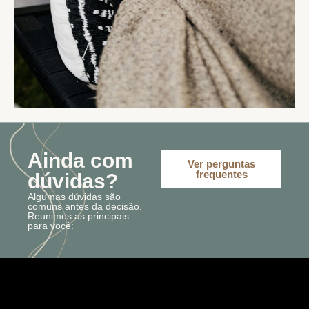
Ainda com
Ver perguntas
frequentes
dúvidas?
Algumas dúvidas são
comuns antes da decisão.
Reunimos as principais
para você: