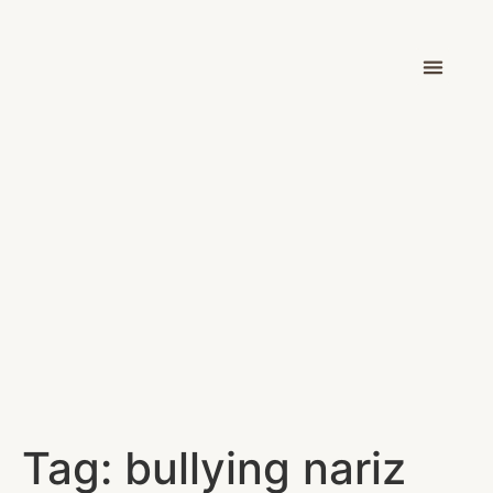
Dr. Victor Car
Tag:
bullying nariz