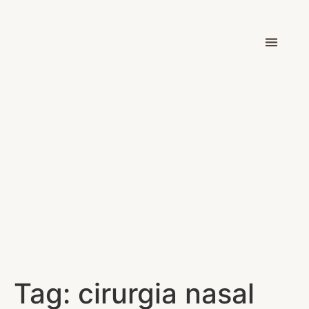
Dr. Victor Car
Tag:
cirurgia nasal