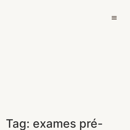
Dr. Victor Car
Tag:
exames pré-