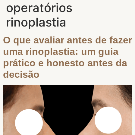
operatórios
rinoplastia
O que avaliar antes de fazer
uma rinoplastia: um guia
prático e honesto antes da
decisão