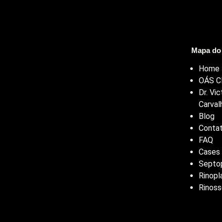
Mapa do 
Home
OÁS Cl
Dr. Vic
Carval
Blog
Conta
FAQ
Cases
Septop
Rinopl
Rinoss