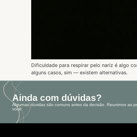
Dificuldade para respirar pelo nariz é algo 
alguns casos, sim — existem alternativas.
Ainda com dúvidas?
Algumas dúvidas são comuns antes da decisão. Reunimos as pri
você: