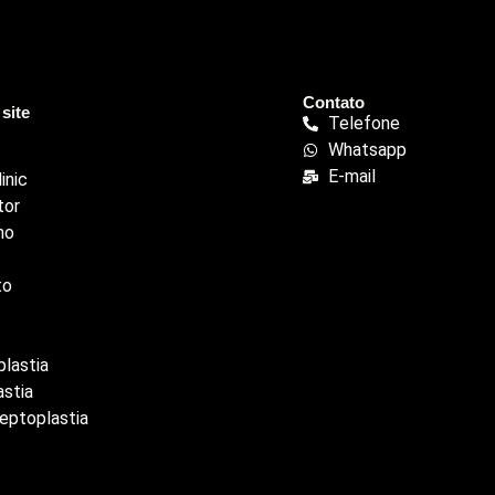
Contato
site
Telefone
Whatsapp
E-mail
inic
tor
ho
to
lastia
astia
eptoplastia