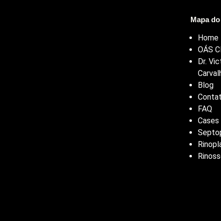
Mapa do 
Home
OÁS Cl
Dr. Vic
Carval
Blog
Conta
FAQ
Cases
Septop
Rinopl
Rinoss