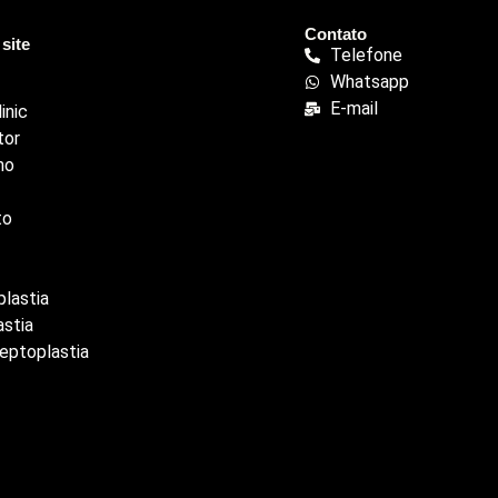
Contato
site
Telefone
Whatsapp
E-mail
inic
tor
ho
to
lastia
astia
eptoplastia