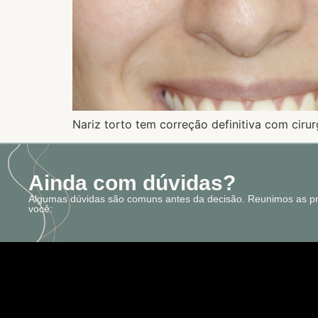
Nariz torto tem correção definitiva com cirur
Ainda com dúvidas?
Algumas dúvidas são comuns antes da decisão. Reunimos as pri
você: