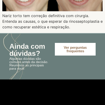
Nariz torto tem correção definitiva com cirurgia.
Entenda as causas, o que esperar da rinosseptoplastia e
como recuperar estética e respiração.
Ainda com
Ver perguntas
frequentes
dúvidas?
Algumas dúvidas são
comuns antes da decisão.
Reunimos as principais
para você: