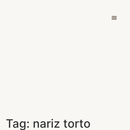
Dr. Victor Car
Tag:
nariz torto