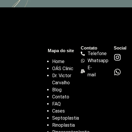
Contato
Social
Mapa do site
Telefone
Whatsapp
Home
E-
OÁS Clinic
mail
Dr. Victor
Carvalho
Blog
Contato
FAQ
Cases
Septoplastia
Rinoplastia