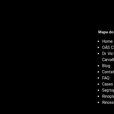
Mapa do 
Home
OÁS Cl
Dr. Vic
Carval
Blog
Conta
FAQ
Cases
Septop
Rinopl
Rinoss