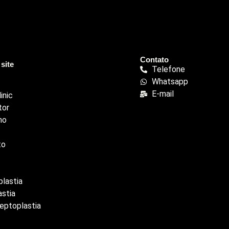
Contato
site
Telefone
Whatsapp
E-mail
inic
tor
ho
to
lastia
astia
eptoplastia