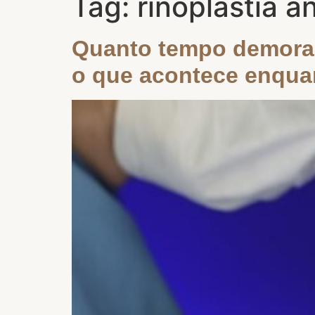
Tag:
rinoplastia a
Quanto tempo demora 
o que acontece enqua