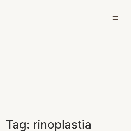
Dr. Victor Car
Tag:
rinoplastia