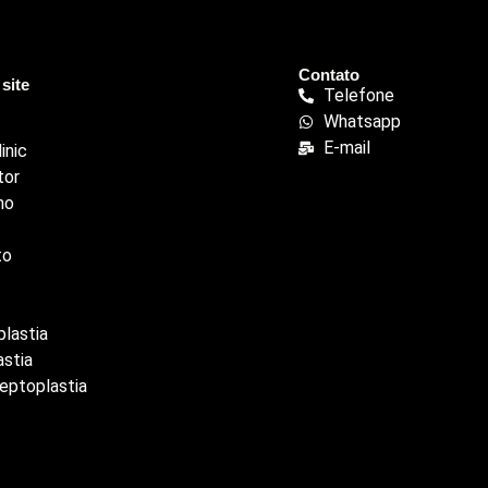
Contato
site
Telefone
Whatsapp
E-mail
inic
tor
ho
to
lastia
astia
eptoplastia