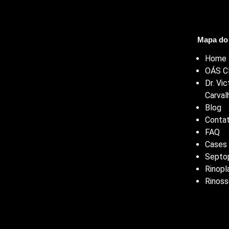
Mapa do 
Home
OÁS Cl
Dr. Vic
Carval
Blog
Conta
FAQ
Cases
Septop
Rinopl
Rinoss