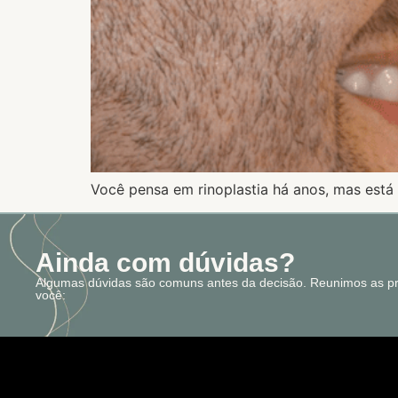
Você pensa em rinoplastia há anos, mas está 
Ainda com dúvidas?
Algumas dúvidas são comuns antes da decisão. Reunimos as pri
você: