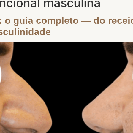
uncional masculina
 o guia completo — do receio
sculinidade