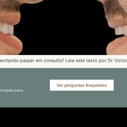
evitando passar em consulta? Leia este texto por Dr Victor
Ver perguntas frequentes
ncipais para