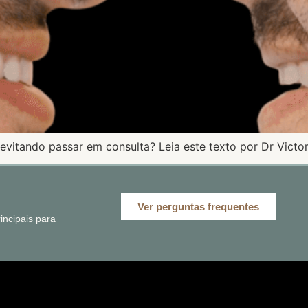
evitando passar em consulta? Leia este texto por Dr Victor
Ver perguntas frequentes
ncipais para