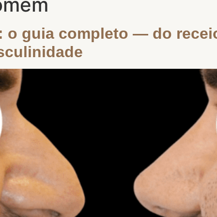
homem
 o guia completo — do receio
sculinidade