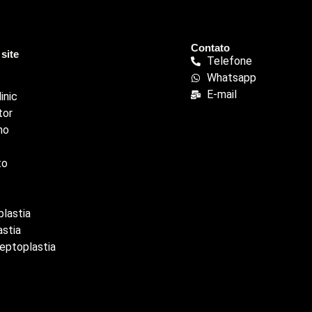
Contato
site
Telefone
Whatsapp
E-mail
inic
tor
ho
to
lastia
astia
eptoplastia