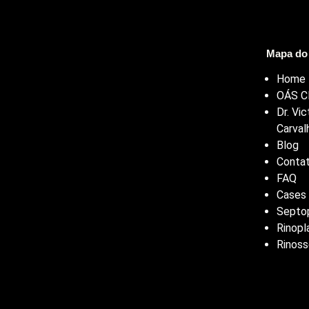
Mapa do 
Home
OÁS Cl
Dr. Vic
Carval
Blog
Conta
FAQ
Cases
Septop
Rinopl
Rinoss