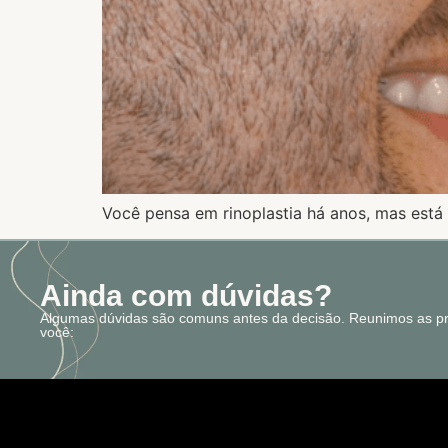
Você pensa em rinoplastia há anos, mas está 
Ainda com dúvidas?
Algumas dúvidas são comuns antes da decisão. Reunimos as pri
você: