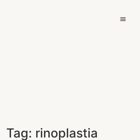
Dr. Victor Car
Tag:
rinoplastia