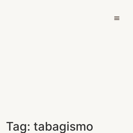
Dr. Victor Car
Tag:
tabagismo