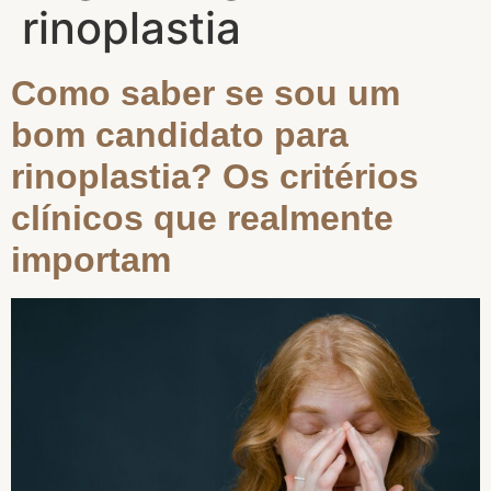
rinoplastia
Como saber se sou um
bom candidato para
rinoplastia? Os critérios
clínicos que realmente
importam