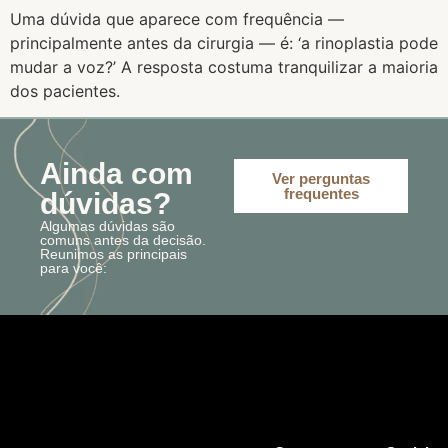
Uma dúvida que aparece com frequência —
principalmente antes da cirurgia — é: ‘a rinoplastia pode
mudar a voz?’ A resposta costuma tranquilizar a maioria
dos pacientes.
Ainda com
Ver perguntas
frequentes
dúvidas?
Algumas dúvidas são
comuns antes da decisão.
Reunimos as principais
para você: