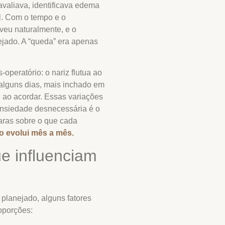
avaliava, identificava edema
l. Com o tempo e o
eu naturalmente, e o
nejado. A “queda” era apenas
operatório: o nariz flutua ao
alguns dias, mais inchado em
u ao acordar. Essas variações
ansiedade desnecessária é o
ras sobre o que cada
 evolui mês a mês.
ue influenciam
 planejado, alguns fatores
oporções: