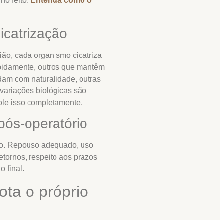
no feito.
Entenda como o
cicatrização
ão, cada organismo cicatriza
pidamente, outros que mantêm
am com naturalidade, outras
 variações biológicas são
ole isso completamente.
pós-operatório
to. Repouso adequado, uso
tornos, respeito aos prazos
 final.
ta o próprio