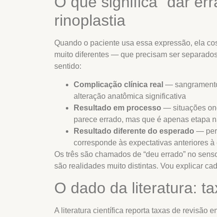
O que significa “dar er
rinoplastia
Quando o paciente usa essa expressão, ela cos
muito diferentes — que precisam ser separados
sentido:
Complicação clínica real
— sangramento 
alteração anatômica significativa
Resultado em processo
— situações ond
parece errado, mas que é apenas etapa n
Resultado diferente do esperado
— per
corresponde às expectativas anteriores à 
Os três são chamados de “deu errado” no sen
são realidades muito distintas. Vou explicar ca
O dado da literatura: t
A literatura científica reporta taxas de revisão 