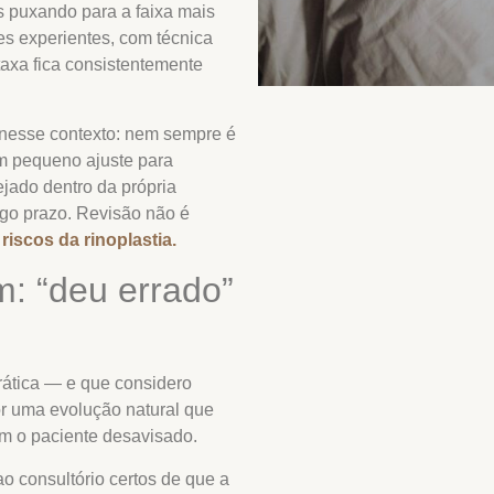
 puxando para a faixa mais
es experientes, com técnica
axa fica consistentemente
a nesse contexto: nem sempre é
um pequeno ajuste para
jado dentro da própria
ngo prazo. Revisão não é
iscos da rinoplastia.
: “deu errado”
rática — e que considero
r uma evolução natural que
am o paciente desavisado.
o consultório certos de que a