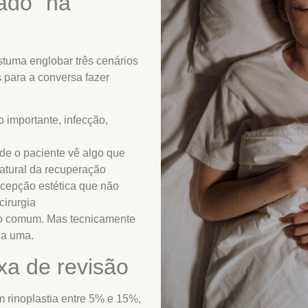
rado” na
tuma englobar três cenários
 para a conversa fazer
importante, infecção,
e o paciente vê algo que
atural da recuperação
cepção estética que não
cirurgia
so comum. Mas tecnicamente
da uma.
axa de revisão
em rinoplastia entre 5% e 15%,