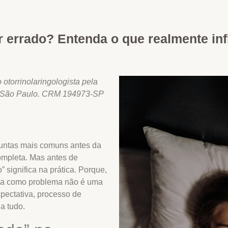
r errado? Entenda o que realmente inf
 otorrinolaringologista pela
em São Paulo. CRM 194973-SP
guntas mais comuns antes da
ompleta. Mas antes de
 significa na prática. Porque,
fica como problema não é uma
pectativa, processo de
a tudo.